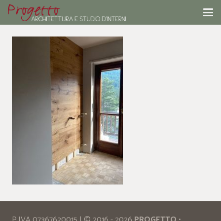
P.IVA 07367620015 | © 2016 - 2026
PROGETTO
•