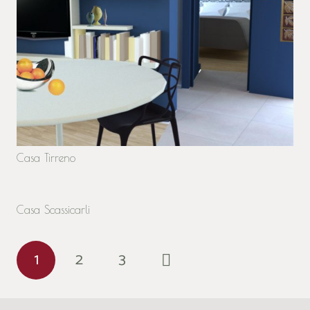
Casa Tirreno
Casa Scassicarli
1
2
3