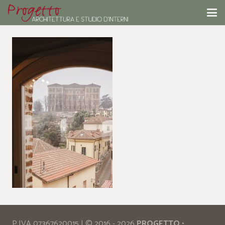
P.IVA 07367620015 | © 2016 - 2026
PROGETTO
•