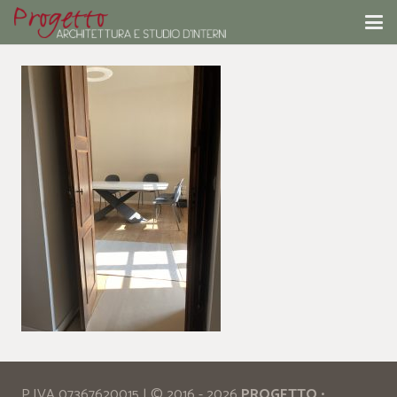
P.IVA 07367620015 | © 2016 - 2026
PROGETTO
•